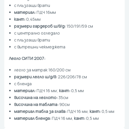
с плъзгащи врати
материал:
ПДЧ 16мм
кант:
0,45мм
размери гардероб ш/в/д:
150/191/59 см
с централно огледало
с плъзгащи врати
с вътрешни чекмеджета
Легло СИТИ 2007:
легло за матрак 160/200 см
размери легло ш/д/в:
226/206/78 см
с бленда
материал:
ПДЧ 16 мм;
кант:
0,5 мм
височина на леглото:
35см
височина на таблата:
90см
материал табла за глава:
ПДЧ 16 мм,
кант:
0,5 мм
материал бленда:
ПДЧ 16 мм,
кант:
0,5 мм