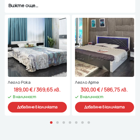
Вижте още...
Легло Рока
Легло Арте
189,00 
€
 / 369,65 лв. 
300,00 
€
 / 586,75 лв. 
В наличност
В наличност
Добавяне в количката
Добавяне в количката