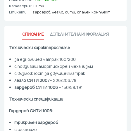
Категория:
Сити
Етикети:
гардероб
,
легло
,
сити
,
спален комплект
ОПИСАНИЕ
ДОПЪЛНИТЕЛНА ИНФОРМАЦИЯ
Технически характеристики:
за еднолицев матрак 160/200
с повдигащ амортисьорен механизъм
с възможност за двулицев матрак
легло СИТИ 2007
– 226/206/78
гардероб СИТИ 1006
– 150/59/191
Технически спецификации:
Гардероб СИТИ 1006:
трикрилен гардероб
с огледало