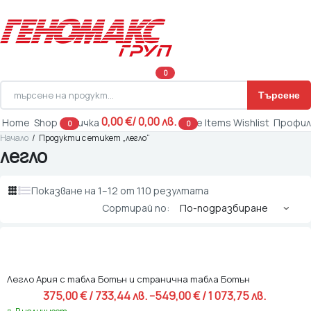
0
Търсене
Products
search
0,00
€
/ 0,00 лв.
Home
Shop
Количка
Save Items
Wishlist
Профил
0
0
Начало
Продукти с етикет „легло“
легло
Показване на 1–12 от 110 резултата
Сортирай по:
Легло Ария с табла Ботън и странична табла Ботън
375,00 
€
 / 733,44 лв. 
–
549,00 
€
 / 1 073,75 лв. 
Price range: 375,00 € / 733,44 лв