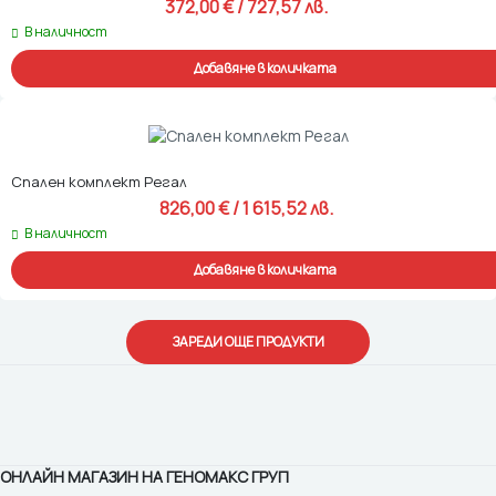
372,00 
€
 / 727,57 лв. 
В наличност
Добавяне в количката
Спален комплект Регал
826,00 
€
 / 1 615,52 лв. 
В наличност
Добавяне в количката
ЗАРЕДИ ОЩЕ ПРОДУКТИ
Сигурна
Онлайн
Онлайн
Поддръжка
Насрочване на
доставка
плащане
намаления
при
доставка, по
в рамките на
100% защита
на продукти,
използване
Ваш избор
цялата
на Вашите
закупени
на магазина
страна
данни
през сайта
ни
ОНЛАЙН МАГАЗИН НА ГЕНОМАКС ГРУП