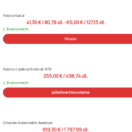
Легло каса
41,30 
€
 / 80,78 лв. 
–
65,00 
€
 / 127,13 лв. 
Price range: 41,30 € / 80,78 лв. t
В наличност
Опции
Легло с ракла Класик 976
255,00 
€
 / 498,74 лв. 
В наличност
Добавяне в количката
Спален комплект Амелия
919,30 
€
 / 1 797,99 лв. 