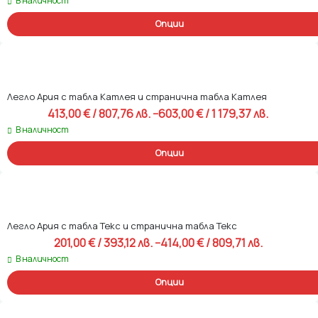
В наличност
Опции
Легло Ария с табла Катлея и странична табла Катлея
413,00 
€
 / 807,76 лв. 
–
603,00 
€
 / 1 179,37 лв. 
Price range: 413,00 € / 807,76 лв.
В наличност
Опции
Легло Ария с табла Текс и странична табла Текс
201,00 
€
 / 393,12 лв. 
–
414,00 
€
 / 809,71 лв. 
Price range: 201,00 € / 393,12 лв.
В наличност
Опции