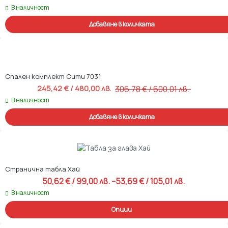
В наличност
Добавяне в количката
Спален комплект Сити 7031
245,42 
€
 / 480,00 лв. 
306,78 
€
 / 600,01 лв. 
Original price was: 306,78 € / 600
Текущата цена е: 245,42 € / 48
В наличност
Добавяне в количката
Странична табла Хай
50,62 
€
 / 99,00 лв. 
–
53,69 
€
 / 105,01 лв. 
Price range: 50,62 € / 99,00 лв. 
В наличност
Опции