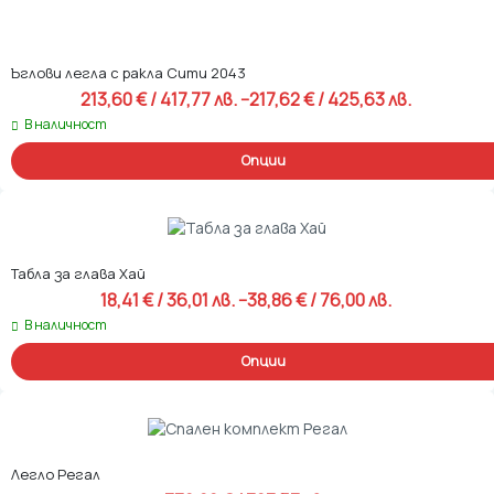
Ъглови легла с ракла Сити 2043
213,60 
€
 / 417,77 лв. 
–
217,62 
€
 / 425,63 лв. 
Price range: 213,60 € / 417,77 лв.
В наличност
Опции
Табла за глава Хай
18,41 
€
 / 36,01 лв. 
–
38,86 
€
 / 76,00 лв. 
Price range: 18,41 € / 36,01 лв. t
В наличност
Опции
Легло Регал