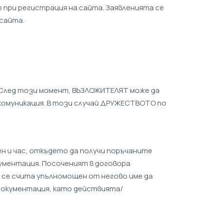
 при регистрация на сайта. Заявленията се
 сайта.
е. След този момент, ВЪЗЛОЖИТЕЛЯТ може да
омуникация. В този случай ДРУЖЕСТВОТО по
ен и час, откъдето да получи поръчаните
ументация. Посоченият в договора
 се счита упълномощен от негово име да
документация, като действията/