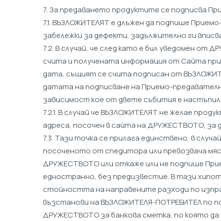
7. За предаването продуктите се подписва П
7.1. ВЪЗЛОЖИТЕЛЯТ е длъжен да подпише Прием
забележки за дефекти, задължително ги вписв
7.2. В случай, че след като е бил уведомен о
счита и получената информация от Сайта при
дата, същият се счита подписан от ВЪЗЛОЖИТ
датата на подписване на Приемо-предавателн
зависимост кое от двете събития е настъпил
7.2.1. В случай че ВЪЗЛОЖИТЕЛЯТ не желае про
адреса, посочен в сайта на ДРУЖЕСТВОТО, за д
7.3. Тази точка се прилага единствено, в слу
посоченото от спедитора или превозвача мяст
ДРУЖЕСТВОТО или откаже или не подпише Прие
едностранно, без предизвестие. В тази хипо
стойността на направените разходи по изпр
възстанови на ВЪЗЛОЖИТЕЛЯ-ПОТРЕБИТЕЛ по пос
ДРУЖЕСТВОТО за банкова сметка, по която да б