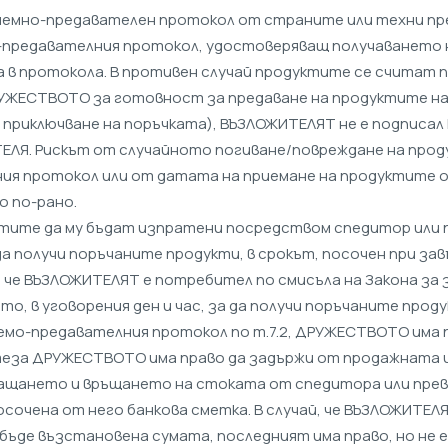
риемно-предавателен протокол от страните или техни п
о-предавателния протокол, удостоверяващ получаването на
а в протокола. В противен случай продуктите се считат 
т ДРУЖЕСТВОТО за готовност за предаване на продуктите н
 приключване на поръчката), ВЪЗЛОЖИТЕЛЯТ не е подписа
ЕЛЯ. Рискът от случайното погиване/повреждане на про
ия протокол или от датата на приемане на продуктите от
о по-рано.
дуктите да му бъдат изпратени посредством спедитор или п
а получи поръчаните продукти, в срокът, посочен при за
чай че ВЪЗЛОЖИТЕЛЯТ е потребител по смисъла на Закона за
о, в уговорения ден и час, за да получи поръчаните прод
мо-предавателния протокол по т.7.2, ДРУЖЕСТВОТО има п
теза ДРУЖЕСТВОТО има право да задържи от продажната 
ащането и връщането на стоката от спедитора или прево
очена от него банкова сметка. В случай, че ВЪЗЛОЖИТЕЛ
ъде възстановена сумата, последният има право, но не е 