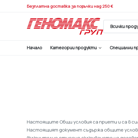
Безплатна доставка за поръчки над 250 €
Начало
Категории продукти
Специални п
Настоящите Общи условия са приети и са в сила
Настоящият документ съдържа общите условия
включително относно сключването на договори