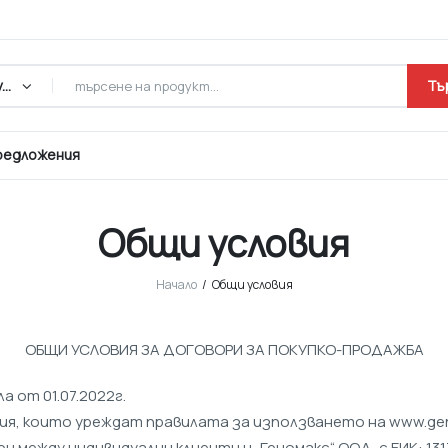
Всички продукти
Тъ
редложения
Общи условия
Начало
Общи условия
ОБЩИ УСЛОВИЯ ЗА ДОГОВОРИ ЗА ПОКУПКО-ПРОДАЖБА
 от 01.07.2022г.
, които уреждат правилата за използването на www.gen
 между индивидуални клиенти и „Геномакс“ ООД, с ЕИК: 1