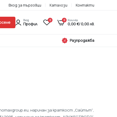
Вход за търговци
Каталози
Контакти
Вход
0
0
Количка
рсене
Профил
0,00
€
/ 0,00 лв.
Разпродажба
omaxgroup.eu, наричан за краткост „Сайтът“,
31342095, наричано за краткост „ДРУЖЕСТВОТО“