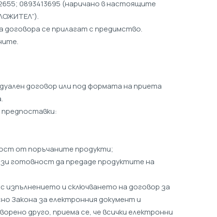
5332655; 0893413695 (наричано в настоящите
ЛОЖИТЕЛ”).
а договора се прилагат с предимство.
ните.
идуален договор или под формата на приета
.
е предпоставки:
чност от поръчаните продукти;
 изрази готовност да предаде продуктите на
 с изпълнението и сключването на договор за
сно Закона за електронния документ и
ворено друго, приема се, че всички електронни