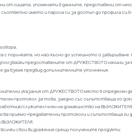
ени от лицата, упоменати в данните, представени от него
 съответно името и парола си за достъп до профила си в
оговора;
зка с поръчката, но най-късно до успешното й завършван
зползвайки предоставените от ДРУЖЕСТВОТО начини за к
же да вземе предвид допълнителните уточнения.
опълнителни указания от ДРУЖЕСТВОТО място в определен д
ателен протокол за това, заедно със съпътстваща го док
 работник/служител/член на домакинство на ВЪЗЛОЖИТЕЛЯ
писва приемо-предавателни протоколи и съпътстваща ги 
а ВЪЗЛОЖИТЕЛЯ;
 всички свои възражения срещу получените продукти;