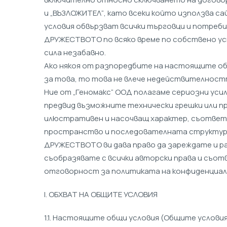
и „ВЪЗЛОЖИТЕЛ“, като всеки който използва са
условия обвързват всички търговци и потреб
ДРУЖЕСТВОТО по всяко време по собствено усм
сила незабавно.
Ако някоя от разпоредбите на настоящите об
за това, то това не влече недействителнос
Ние от „Геномакс“ ООД полагаме сериозни уси
предвид възможните технически грешки или п
илюстративен и насочващ характер, съответн
пространство и последователната структура 
ДРУЖЕСТВОТО ви дава право да зареждате и ра
съобразявате с всички авторски права и съо
отговорност за политиката на конфиденциално
I. ОБХВАТ НА ОБЩИТЕ УСЛОВИЯ
1.1. Настоящите общи условия (Общите условия