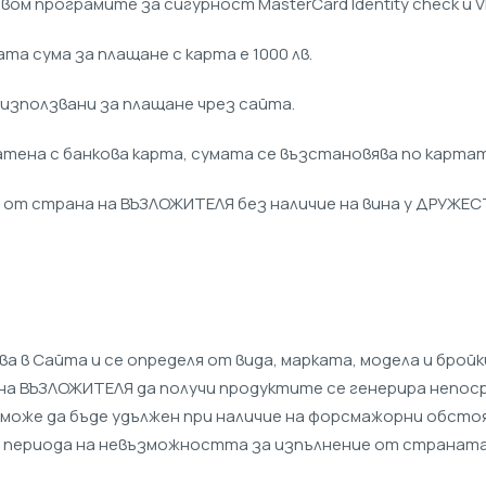
м програмите за сигурност MasterCard Identity check и V
та сума за плащане с карта е 1000 лв.
 използвани за плащане чрез сайта.
латена с банкова карта, сумата се възстановява по карта
а от страна на ВЪЗЛОЖИТЕЛЯ без наличие на вина у ДРУЖЕ
чва в Сайта и се определя от вида, марката, модела и бро
 на ВЪЗЛОЖИТЕЛЯ да получи продуктите се генерира непос
а може да бъде удължен при наличие на форсмажорни обст
а периода на невъзможността за изпълнение от страната