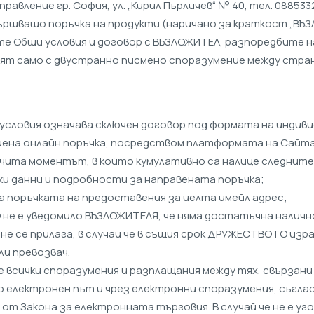
управление гр. София, ул. „Кирил Пърличев“ № 40, тел. 088
ършващо поръчка на продукти (наричано за краткост „ВЪЗ
ите Общи условия и договор с ВЪЗЛОЖИТЕЛ, разпоредбите н
равят само с двустранно писмено споразумение между стра
и условия означава сключен договор под формата на индив
ршена онлайн поръчка, посредством платформата на Сайта
се счита моментът, в който кумулативно са налице следнит
ички данни и подробности за направената поръчка;
 на поръчката на предоставения за целта имейл адрес;
ОТО не е уведомило ВЪЗЛОЖИТЕЛЯ, че няма достатъчна нали
1.1.3. не се прилага, в случай че в същия срок ДРУЖЕСТВОТО
ли превозвач.
 всички споразумения и разплащания между тях, свързани
о електронен път и чрез електронни споразумения, съгла
от Закона за електронната търговия. В случай че не е уго