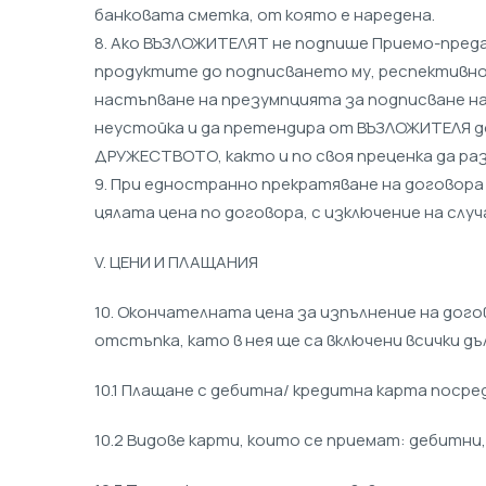
банковата сметка, от която е наредена.
8. Ако ВЪЗЛОЖИТЕЛЯТ не подпише Приемо-предав
продуктите до подписването му, респективно д
настъпване на презумпцията за подписване на
неустойка и да претендира от ВЪЗЛОЖИТЕЛЯ д
ДРУЖЕСТВОТО, както и по своя преценка да ра
9. При едностранно прекратяване на договор
цялата цена по договора, с изключение на слу
V. ЦЕНИ И ПЛАЩАНИЯ
10. Окончателната цена за изпълнение на дог
отстъпка, като в нея ще са включени всички д
10.1 Плащане с дебитна/ кредитна карта посре
10.2 Видове карти, които се приемат: дебитни,