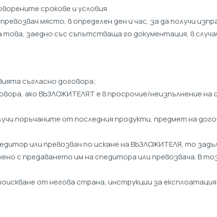
оворените срокове и условия.
и превозвач място, в определен ден и час, за да получи 
това, заедно със съпътстваща го документация, в случай
овията съгласно договора;
оговора, ако ВЪЗЛОЖИТЕЛЯТ е в просрочие/неизпълнение на 
лучи поръчаните от последния продукти, предмет на догов
о спедитор или превозвач по искане на ВЪЗЛОЖИТЕЛЯ, то з
ено с предаването им на спедитора или превозвача. В тоз
поискване от негова страна, инструкции за експлоатация и