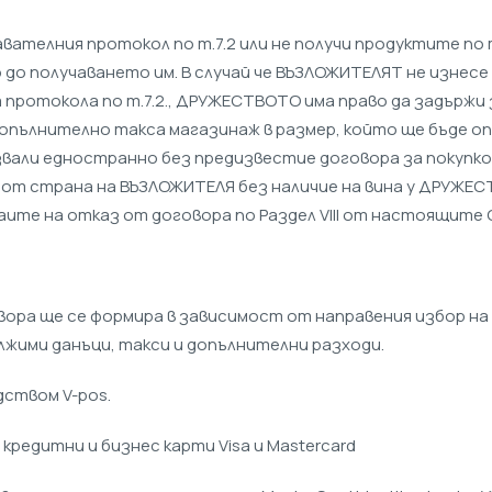
ателния протокол по т.7.2 или не получи продуктите по т
о получаването им. В случай че ВЪЗЛОЖИТЕЛЯТ не изнесе 
 протокола по т.7.2., ДРУЖЕСТВОТО има право да задърж
опълнително такса магазинаж в размер, който ще бъде оп
звали едностранно без предизвестие договора за покупк
а от страна на ВЪЗЛОЖИТЕЛЯ без наличие на вина у ДРУЖ
чаите на отказ от договора по Раздел VIII от настоящите 
овора ще се формира в зависимост от направения избор н
ължими данъци, такси и допълнителни разходи.
дством V-pos.
 кредитни и бизнес карти Visa и Mastеrcard