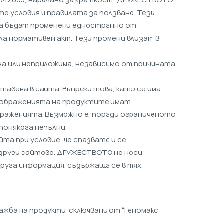
те условия и правилата за ползване. Тези
 да бъдат променени едностранно от
ла нормативен акт. Тези промени влизат в
на или неприложима, независимо от причината
авена в сайта. Въпреки това, като се има
изображенията на продуктите имат
раженията. Възможно е, поради ограниченото
онякога непълни.
та при условие, че спазвате и се
 други сайтове. ДРУЖЕСТВОТО не носи
руга информация, съдържаща се в тях.
ажба на продукти, сключвани от “Геномакс”