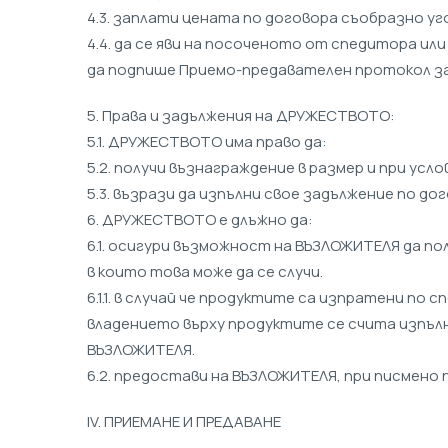
4.3. заплати цената по договора съобразно уг
4.4. да се яви на посоченото от спедитора ил
да подпише Приемо-предавателен протокол за 
5. Права и задължения на ДРУЖЕСТВОТО:
5.1. ДРУЖЕСТВОТО има право да:
5.2. получи възнаграждение в размер и при усл
5.3. възрази да изпълни свое задължение по д
6. ДРУЖЕСТВОТО е длъжно да:
6.1. осигури възможност на ВЪЗЛОЖИТЕЛЯ да по
в които това може да се случи.
6.1.1. в случай че продуктите са изпратени п
владението върху продуктите се счита изпълн
ВЪЗЛОЖИТЕЛЯ.
6.2. предостави на ВЪЗЛОЖИТЕЛЯ, при писмено 
ІV. ПРИЕМАНЕ И ПРЕДАВАНЕ