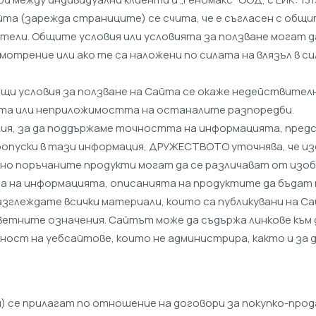
йта (зарежда страниците) се счита, че е съгласен с общи
ители. Общите условия или условията за ползване могат
отрение или ако те са наложени по силата на влязъл в си
щи условия за ползване на Сайта се окаже недействител
тта или неприложимостта на останалите разпоредби.
лия, за да поддържаме точността на информацията, предст
ропуски в тази информация, ДРУЖЕСТВОТО уточнява, че 
о поръчаните продукти могат да се различават от изоб
на информацията, описанията на продуктите да бъдат п
зглеждате всички материали, които са публикувани на Сай
тветните означения. Сайтът може да съдържа линкове към
ст на уебсайтове, които не администрира, както и за д
) се прилагат по отношение на договори за покупко-прод