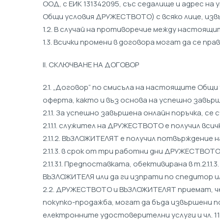
ООД, с ЕИК 131342095, със седалище и адрес на 
Общи условия ДРУЖЕСТВОТО) с всяко лице, изв
1.2. В случай на противоречие между настоящ
1.3. Всички промени в договора могат да се п
II. СКЛЮЧВАНЕ НА ДОГОВОР
2.1. „Договор“ по смисъла на настоящите Общ
оферта, както и въз основа на успешно завъ
2.1.1. За успешно завършена онлайн поръчка, 
2.1.1.1. служител на ДРУЖЕСТВОТО е получил вс
2.1.1.2. ВЪЗЛОЖИТЕЛЯТ е получил потвърждение
2.1.1.3. в срок от три работни дни ДРУЖЕСТВ
2.1.1.3.1. Предпоставката, обективирана в т.2.
ВЪЗЛОЖИТЕЛЯ или да ги изпрати по спедитор и
2.2. ДРУЖЕСТВОТО и ВЪЗЛОЖИТЕЛЯТ приемат, че
покупко-продажба, могат да бъда извършени п
електронните удостоверителни услуги и чл. 11 