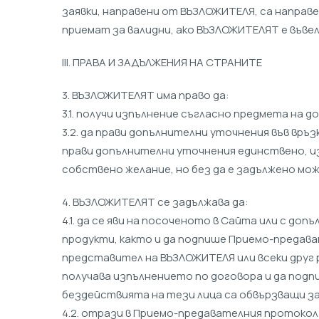
заявки, направени от ВЪЗЛОЖИТЕЛЯ, са направ
приемат за валидни, ако ВЪЗЛОЖИТЕЛЯТ е въвел
ІІI. ПРАВА И ЗАДЪЛЖЕНИЯ НА СТРАНИТЕ
3. ВЪЗЛОЖИТЕЛЯТ има право да:
3.1. получи изпълнение съгласно предмета на д
3.2. да прави допълнителни уточнения във връ
прави допълнителни уточнения единствено, и
собствено желание, но без да е задължено мо
4. ВЪЗЛОЖИТЕЛЯТ се задължава да:
4.1. да се яви на посоченото в Сайта или с д
продукти, както и да подпише Приемо-предав
представител на ВЪЗЛОЖИТЕЛЯ или всеки друг
получава изпълнението по договора и да под
бездействията на тези лица са обвързващи з
4.2. отрази в Приемо-предавателния протокол