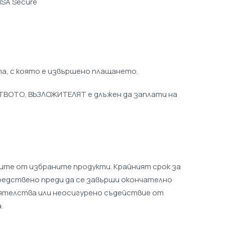
ISA Secure
та, с която е извършено плащането.
СТВОТО, ВЪЗЛОЖИТЕЛЯТ е длъжен да заплати на
йките от избраните продукти. Крайният срок за
редствено преди да се завърши окончателно
оятелства или неосигурено съдействие от
.