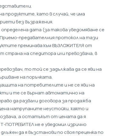
редставители.
 продуктите, като в случай, че има
приети без възражения.
а определена дата (за такова уведомяване се
л Приемо-предавателния протокол на тази
дуктите преминава към ВЪЗЛОЖИТЕЛЯ от
 страна на спедитора или превозвача, в
ревозвач, то той се задължава да се яви на
вършване на поръчката.
 защита на потребителите и не се яви на
укти и те се върнат автоматично на
раво да развали договора за продажба
цена натрупаните неустойки, както и
звача, а остатъкът от цената да я
ЯТ-ПОТРЕБИТЕЛ не е уведомил изрично
длъжен да я възстанови по своя преценка по