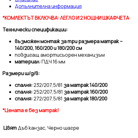
Допълнителна информация
*КОМЛЕКТЪТ ВКЛЮЧВА: ЛЕГЛО И 2 НОЩНИ ШКАФЧЕТА
Технически спецификации:
възможен монтаж за три размера матрак –
140/200, 160/200 и 180/200 см
повдигащ амортисьорен механизъм
материал:
ПДЧ 16 мм
Размери ш/д/в:
спалня:
232/207,5/81
за матрак 140/200
спалня:
252/207,5/81
за матрак 160/200
спалня:
272/207,5/81
за матрак 180/200
*Цената е без матрак!
Цвят
Дъб канзас, Черно шагре