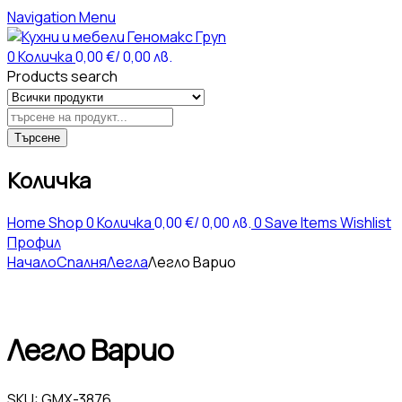
Navigation
Menu
0
Количка
0,00
€
/ 0,00 лв.
Products search
Търсене
Количка
Home
Shop
0
Количка
0,00
€
/ 0,00 лв.
0
Save Items
Wishlist
Профил
Начало
Спалня
Легла
Легло Варио
Легло Варио
SKU:
GMX-3876