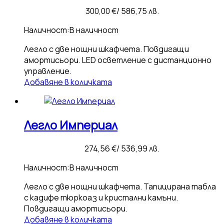
300,00
€
/ 586,75 лв.
Наличност:
В наличност
Легло с две нощни шкафчета. Повдигащи
амортисьори. LED осветление с дистанционно
управление.
Добавяне в количката
Легло Империал
274,56
€
/ 536,99 лв.
Наличност:
В наличност
Легло с две нощни шкафчета. Тапицирана табла
с кадифе тюркоаз и кристални камъни.
Повдигащи амортисьори.
Добавяне в количката