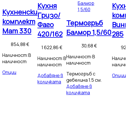
Кухня
Кухн
Кухненски
Гризо/
ком
комплект
Термогръб
Фаго
Вин
Мат 330
Балмор 1,5/60
420/162
285
854,88
€
30,68
€
1 622,86
€
92
Наличност:
В
Наличност:
В
Наличност:
В
Наличн
наличност
наличност
наличност
налич
Опции
Термогръб с
Добавяне в
Опции
дебелина 1.5 см.
количката
Добавяне в
количката