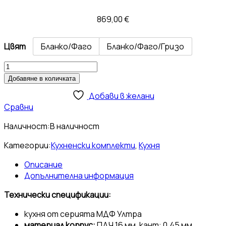
869,00
€
Цвят
Бланко/Фаго
Бланко/Фаго/Гризо
Добавяне в количката
Добави в желани
Сравни
Наличност:
В наличност
Категории:
Кухненски комплекти
,
Кухня
Описание
Допълнителна информация
Технически спецификации:
кухня от серията МДФ Ултра
материал корпус:
ПДЧ 16 мм, кант: 0.45 мм