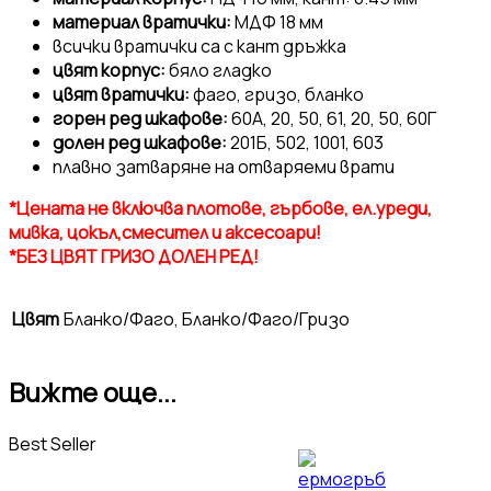
материал вратички:
МДФ 18 мм
всички вратички са с кант дръжка
цвят корпус:
бяло гладко
цвят вратички:
фаго, гризо, бланко
горен ред шкафове:
60А, 20, 50, 61, 20, 50, 60Г
долен ред шкафове:
201Б, 502, 1001, 603
плавно затваряне на отваряеми врати
*Цената не включва плотове, гърбове, ел.уреди,
мивка, цокъл,смесител и аксесоари!
*БЕЗ ЦВЯТ ГРИЗО ДОЛЕН РЕД!
Цвят
Бланко/Фаго, Бланко/Фаго/Гризо
Вижте още...
Best Seller