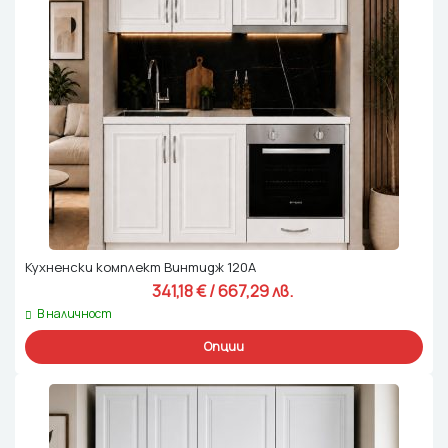
Кухненски комплект Винтидж 120А
341,18 
€
 / 667,29 лв. 
В наличност
Опции