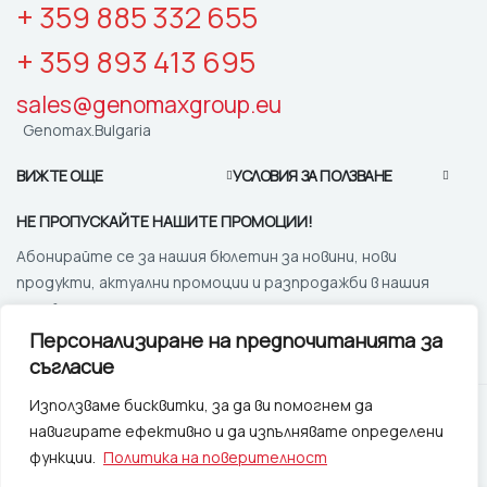
+ 359 885 332 655
+ 359 893 413 695
sales@genomaxgroup.eu
Genomax.Bulgaria
ВИЖТЕ ОЩЕ
УСЛОВИЯ ЗА ПОЛЗВАНЕ
НЕ ПРОПУСКАЙТЕ НАШИТЕ ПРОМОЦИИ!
Абонирайте се за нашия бюлетин за новини, нови
продукти, актуални промоции и разпродажби в нашия
онлайн магазин
Персонализиране на предпочитанията за
ЗАПИШИ МЕ!
съгласие
Използваме бисквитки, за да ви помогнем да
© 2025
Геномакс Груп.
Всички права запазени. |
Изработка
навигирате ефективно и да изпълнявате определени
на онлайн магазин от
функции.
Политика на поверителност