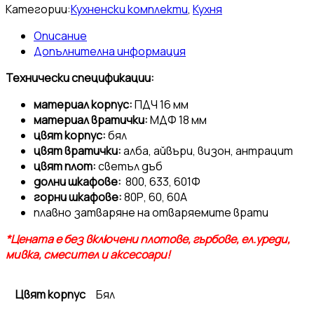
Категории:
Кухненски комплекти
,
Кухня
Описание
Допълнителна информация
Технически спецификации:
материал корпус:
ПДЧ 16 мм
материал вратички:
МДФ 18 мм
цвят корпус:
бял
цвят вратички:
алба, айвъри, визон, антрацит
цвят плот:
светъл дъб
долни шкафове:
800, 633, 601Ф
горни шкафове:
80Р, 60, 60А
плавно затваряне на отваряемите врати
*Цената е без включени плотове, гърбове, ел.уреди,
мивка, смесител и аксесоари!
Цвят корпус
Бял