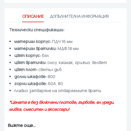
ОПИСАНИЕ
ДОПЪЛНИТЕЛНА ИНФОРМАЦИЯ
Технически спецификации:
материал корпус:
ПДЧ 16 мм
материал вратички:
МДФ 18 мм
цвят корпус:
бял
цвят вратички:
сноу, каймак, грижио, велвет
цвят плот:
светъл дъб
долни шкафове:
800
горни шкафове:
60А, 80
плавно затваряне на отваряемите врати
*Цената е без включени плотове, гърбове, ел.уреди,
мивка, смесител и аксесоари!
Вижте още...