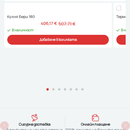
Кухня Бери 180
Термог
406,17 
€
507,71 
€
В наличност
В на
Добавяне в количката
Сигурна доставка
Онлайн плащане
в рамките на цялата страна
100% защита на Вашите данни