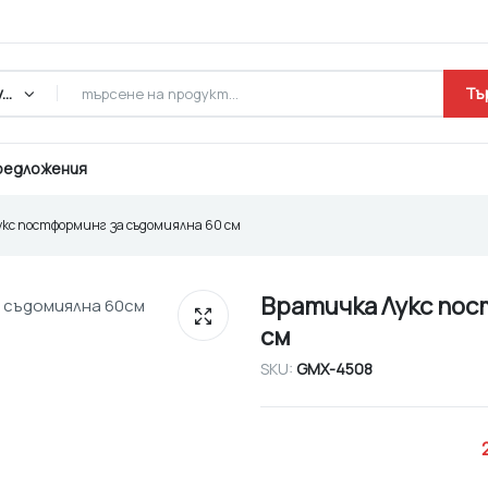
Всички продукти
Тъ
редложения
укс постформинг за съдомиялна 60 см
Вратичка Лукс пос
см
SKU:
GMX-4508