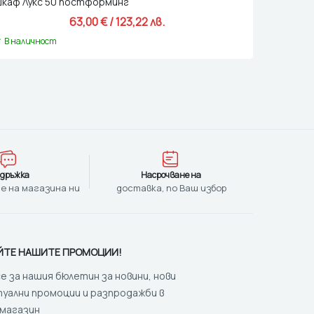
каф Лукс 50 постформинг
63,00 
€
 / 123,22 лв. 
В наличност
дръжка
Насрочване на
е на магазина ни
доставка, по Ваш избор
ЙТЕ НАШИТЕ ПРОМОЦИИ!
 за нашия бюлетин за новини, нови
туални промоции и разпродажби в
 магазин