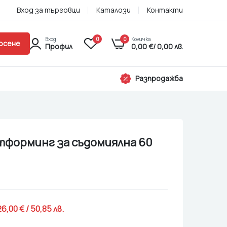
Вход за търговци
Каталози
Контакти
Вход
0
0
Количка
рсене
Профил
0,00
€
/ 0,00 лв.
Разпродажба
тформинг за съдомиялна 60
26,00 
€
 / 50,85 лв. 