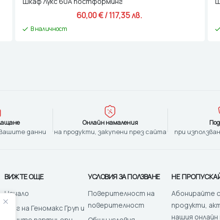
Шкаф Лукс 60А постформинг
Ш
60,00 
€
 / 117,35 лв. 
В наличност
лащане
Онлайн намаления
Под
 Вашите данни
на продукти, закупени през сайта
при използван
ВИЖТЕ ОЩЕ
УСЛОВИЯ ЗА ПОЛЗВАНЕ
НЕ ПРОПУСКА
Начало
Поверителност на
Абонирайте се
поверителност
продукти, ак
Блог на Геномакс Груп и
нашия онлайн
нашите партньори
Общи условия