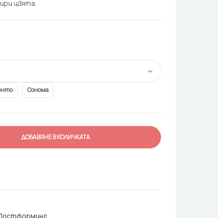
ири цвята.
енто
Сонома
ДОБАВЯНЕ В КОЛИЧКАТА
с Постформинг