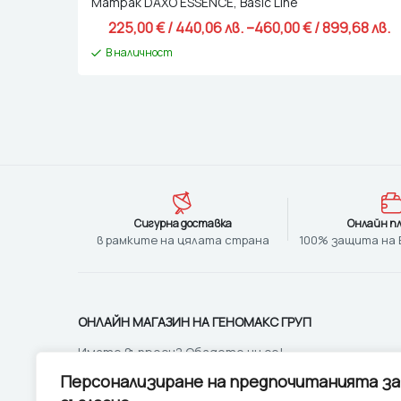
Матрак DAXO ESSENCE, Basic Line
–
225,00 
€
 / 440,06 лв. 
460,00 
€
 / 899,68 лв. 
В наличност
Сигурна доставка
Онлайн п
в рамките на цялата страна
100% защита на
ОНЛАЙН МАГАЗИН НА ГЕНОМАКС ГРУП
Имате въпроси? Обадете ни се!
+ 359 885 332 655
Персонализиране на предпочитанията за