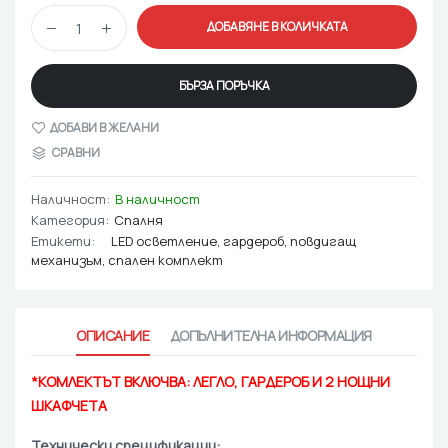
ДОБАВЯНЕ В КОЛИЧКАТА
БЪРЗА ПОРЪЧКА
ДОБАВИ В ЖЕЛАНИ
СРАВНИ
Наличност:
В наличност
Категория:
Спалня
Етикети:
LED осветление
,
гардероб
,
повдигащ
механизъм
,
спален комплект
ОПИСАНИЕ
ДОПЪЛНИТЕЛНА ИНФОРМАЦИЯ
*КОМЛЕКТЪТ ВКЛЮЧВА: ЛЕГЛО, ГАРДЕРОБ И 2 НОЩНИ
ШКАФЧЕТА
Технически спецификации: