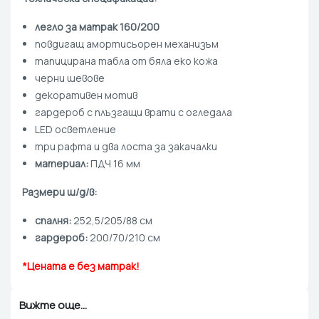
легло за матрак 160/200
повдигащ амортисьорен механизъм
тапицирана табла от бяла еко кожа
черни шевове
декоративен мотив
гардероб с плъзгащи врати с огледала
LED осветление
три рафта и два лоста за закачалки
материал:
ПДЧ 16 мм
Размери ш/д/в:
спалня:
252,5/205/88 см
гардероб:
200/70/210 см
*Цената е без матрак!
Вижте още...