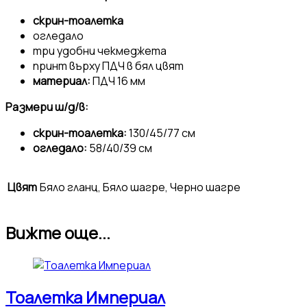
скрин-тоалетка
огледало
три удобни чекмеджета
принт върху ПДЧ в бял цвят
материал:
ПДЧ 16 мм
Размери ш/д/в:
скрин-тоалетка:
130/45/77 см
огледало:
58/40/39 см
Цвят
Бяло гланц, Бяло шагре, Черно шагре
Вижте още...
Тоалетка Империал