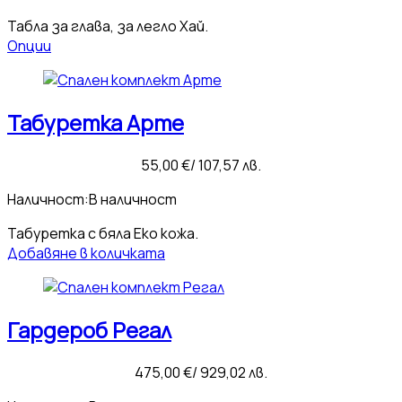
18,41 €
/
Табла за глава, за легло Хай.
36,01 лв.
Опции
through
38,86 €
/
Табуретка Арте
76,00 лв.
55,00
€
/ 107,57 лв.
Наличност:
В наличност
Табуретка с бяла Еко кожа.
Добавяне в количката
Гардероб Регал
475,00
€
/ 929,02 лв.