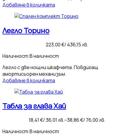
Добавяне в количката
Легло Торино
223,00
€
/ 436,15 лв.
Наличност:
В наличност
Легло с две нощни шкафчета. Повдигащ
амортисьорен механизъм.
Добавяне в количката
Табла за глава Хай
18,41
€
/ 36,01 лв.
–
38,86
€
/ 76,00 лв.
Price
range:
Наличност:
В наличност