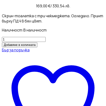
169,00
€
/ 330,54 лв.
Скрин-тоалетка с три чекмеджета. Огледало. Принт
върху ПДЧ в бял цвят.
Наличност:
В наличност
количество
за
Добавяне в количката
Скрин
Бърза поръчка
Арте