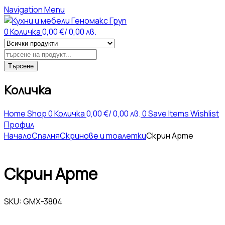
Navigation
Menu
0
Количка
0,00
€
/ 0,00 лв.
Products
search
Търсене
Количка
Home
Shop
0
Количка
0,00
€
/ 0,00 лв.
0
Save Items
Wishlist
Профил
Начало
Спалня
Скринове и тоалетки
Скрин Арте
Скрин Арте
SKU:
GMX-3804