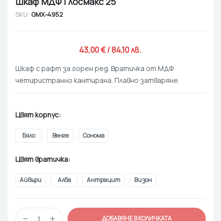
Шкаф МДФ Глосмакс 25
SKU:
GMX-4952
43,00 
€
 / 84,10 лв. 
Шкаф с рафт за горен ред. Вратичка от МДФ
четиристранно кантирана. Плавно затваряне.
Цвят корпус
Бяло
Венге
Сонома
Цвят вратичка
Айвъри
Алба
Антрацит
Визон
ДОБАВЯНЕ В КОЛИЧКАТА