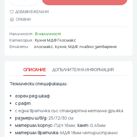
ДОБАВИ В ЖЕЛАНИ
СРАВНИ
Наличност:
В наличност
Категория:
Кухня МДФ Глосмакс
Етикети:
глосмакс
,
кухня
,
МДФ
,
плавно затваряне
ОПИСАНИЕ
ДОПЪЛНИТЕЛНА ИНФОРМАЦИЯ
Технически спецификации:
горен ред шкаф
с рафт
с една вратичка със стандартна метална дръжка
размери ш/в/д:
25/72/30 cм
материал корпус:
ПДЧ 16мм;
кант:
0,45мм
материал вратичка:
МДФ 18мм четиристранно