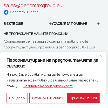
sales@genomaxgroup.eu
Genomax.Bulgaria
ВИЖТЕ ОЩЕ
УСЛОВИЯ ЗА ПОЛЗВАНЕ
НЕ ПРОПУСКАЙТЕ НАШИТЕ ПРОМОЦИИ!
Абонирайте се за нашия бюлетин за новини, нови
продукти, актуални промоции и разпродажби в нашия
онлайн магазин
Персонализиране на предпочитанията за
ЗАПИШИ МЕ!
съгласие
Използваме бисквитки, за да ви помогнем да
© 2025
Геномакс Груп.
Всички права запазени. |
Изработка
навигирате ефективно и да изпълнявате определени
на онлайн магазин от
функции.
Политика на поверителност
0
По избор
Отхвърлям всички
Приемам всички
0