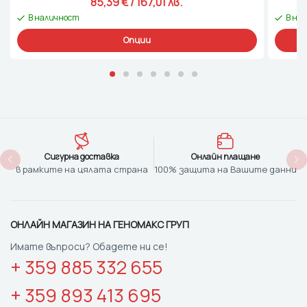
85,39 
€
 / 167,01 лв. 
В наличност
В на
Опции
Сигурна доставка
Онлайн плащане
в рамките на цялата страна
100% защита на Вашите данни
ОНЛАЙН МАГАЗИН НА ГЕНОМАКС ГРУП
Имате въпроси? Обадете ни се!
+ 359 885 332 655
+ 359 893 413 695