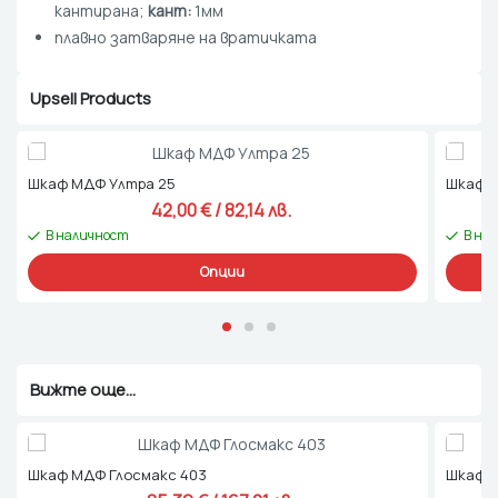
кантирана;
кант:
1мм
плавно затваряне на вратичката
Upsell Products
Шкаф МДФ Ултра 25
Шкаф Л
42,00 
€
 / 82,14 лв. 
В наличност
В на
Опции
Вижте още...
Шкаф МДФ Глосмакс 403
Шкаф М