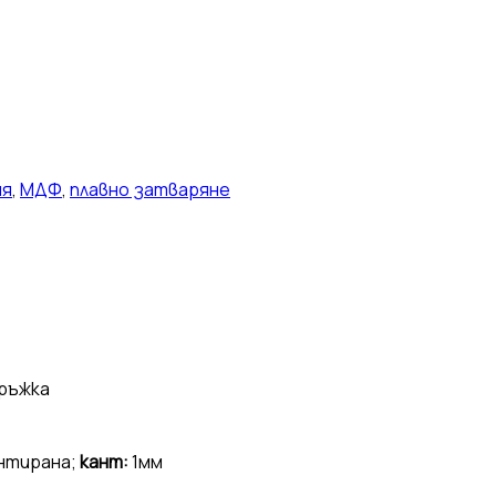
ня
,
МДФ
,
плавно затваряне
дръжка
нтирана;
кант:
1мм