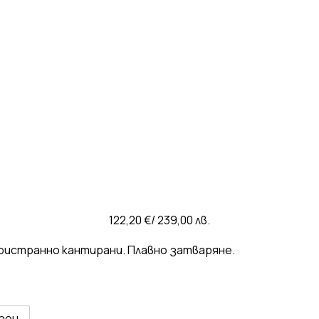
122,20
€
/ 239,00 лв.
ристранно кантирани. Плавно затваряне.
зон