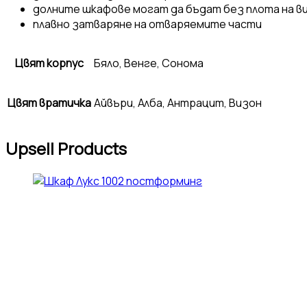
долните шкафове могат да бъдат без плота на ви
плавно затваряне на отваряемите части
Цвят корпус
Бяло, Венге, Сонома
Цвят вратичка
Айвъри, Алба, Антрацит, Визон
Upsell Products