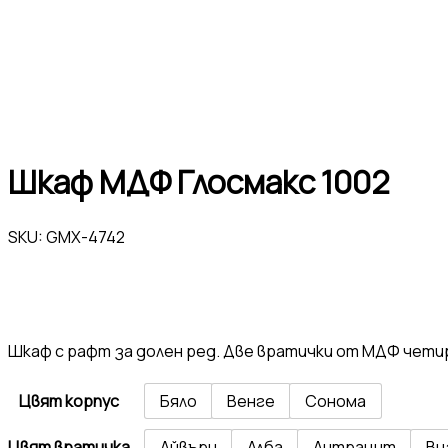
Шкаф МДФ Глосмакс 1002
SKU:
GMX-4742
Шкаф с рафт за долен ред. Две вратички от МДФ чети
Цвят корпус
Бяло
Венге
Сонома
Цвят вратичка
Айвъри
Алба
Антрацит
Ви