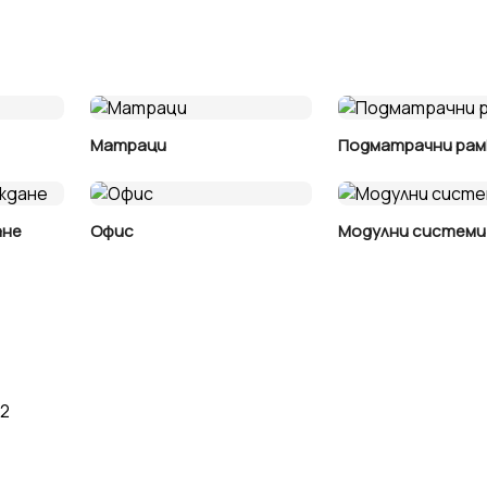
Матраци
Подматрачни рам
ане
Офис
Модулни системи
02