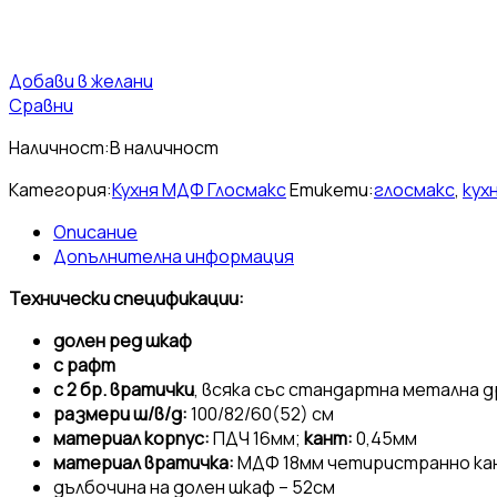
Добави в желани
Сравни
Наличност:
В наличност
Категория:
Кухня МДФ Глосмакс
Етикети:
глосмакс
,
кух
Описание
Допълнителна информация
Технически спецификации:
долен ред шкаф
с рафт
с 2 бр. вратички
, всяка със стандартна метална 
размери ш/в/д:
100/82/60(52) cм
материал корпус:
ПДЧ 16мм;
кант:
0,45мм
материал вратичка:
МДФ 18мм четиристранно ка
дълбочина на долен шкаф – 52см