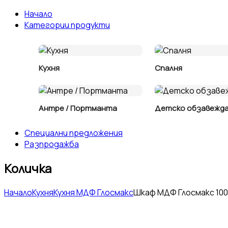
Начало
Категории продукти
Кухня
Спалня
Антре / Портманта
Детско обзавежд
Специални предложения
Разпродажба
Количка
Начало
Кухня
Кухня МДФ Глосмакс
Шкаф МДФ Глосмакс 10