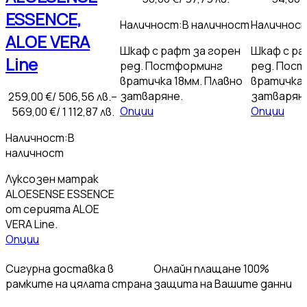
ESSENCE,
Наличност:
В наличност
Наличност
ALOE VERA
Шкаф с рафт за горен
Шкаф с ра
Line
ред. Постформинг
ред. Пос
вратичка 18мм. Плавно
вратичка 
затваряне.
затварян
259,00
€
/ 506,56 лв.
–
Опции
Опции
569,00
€
/ 1 112,87 лв.
Наличност:
В
наличност
Луксозен матрак
ALOESENSE ESSENCE
от серията ALOE
VERA Line.
Опции
Сигурна доставка
в
Онлайн плащане
100%
рамките на цялата страна
защита на Вашите данни