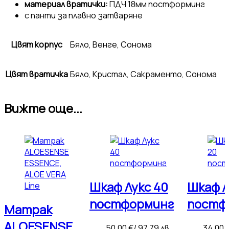
материал вратички:
ПДЧ 18мм постформинг
с панти за плавно затваряне
Цвят корпус
Бяло, Венге, Сонома
Цвят вратичка
Бяло, Кристал, Сакраменто, Сонома
Вижте още...
Шкаф Лукс 40
Шкаф Л
постформинг
постф
Матрак
ALOESENSE
50,00
€
/ 97,79 лв.
34,00