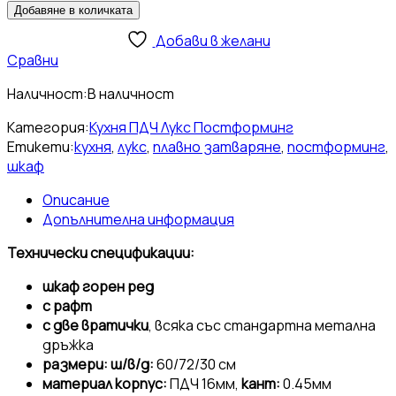
Добавяне в количката
Добави в желани
Сравни
Наличност:
В наличност
Категория:
Кухня ПДЧ Лукс Постформинг
Етикети:
кухня
,
лукс
,
плавно затваряне
,
постформинг
,
шкаф
Описание
Допълнителна информация
Технически спецификации:
шкаф горен ред
с рафт
с две вратички
, всяка със стандартна метална
дръжка
размери: ш/в/д:
60/72/30 см
материал корпус:
ПДЧ 16мм,
кант:
0.45мм