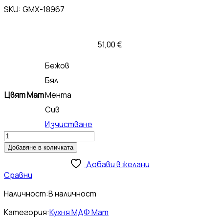
SKU:
GMX-18967
51,00
€
Бежов
Бял
Цвят Мат
Мента
Сив
Изчистване
количество
за
Добавяне в количката
Цокъл
Добави в желани
МДФ
Сравни
Мат
15
Наличност:
В наличност
см
Категория:
Кухня МДФ Мат