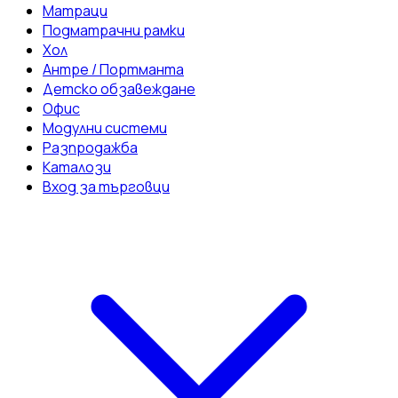
Матраци
Подматрачни рамки
Хол
Антре / Портманта
Детско обзавеждане
Офис
Модулни системи
Разпродажба
Каталози
Вход за търговци