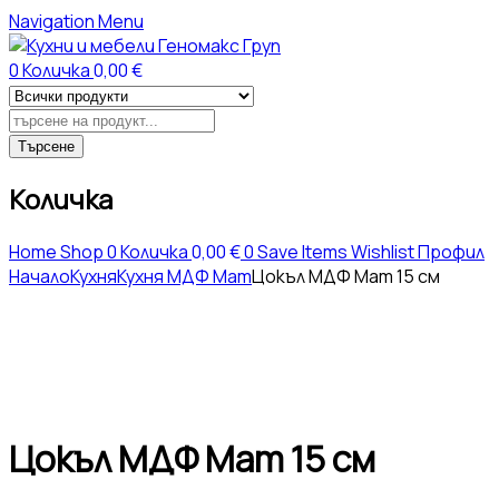
Navigation
Menu
0
Количка
0,00
€
Products
search
Търсене
Количка
Home
Shop
0
Количка
0,00
€
0
Save Items
Wishlist
Профил
Начало
Кухня
Кухня МДФ Мат
Цокъл МДФ Мат 15 см
Цокъл МДФ Мат 15 см