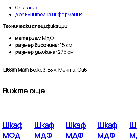
Описание
Допълнителна информация
Технически спецификации:
материал:
МДФ
размер височина:
15 см
размер дължина:
275 см
Цвят Мат
Бежов, Бял, Мента, Сив
Вижте още...
Шкаф
Шкаф
Шкаф
Шкаф
Шк
МФД
МДФ
МДФ
МДФ
М