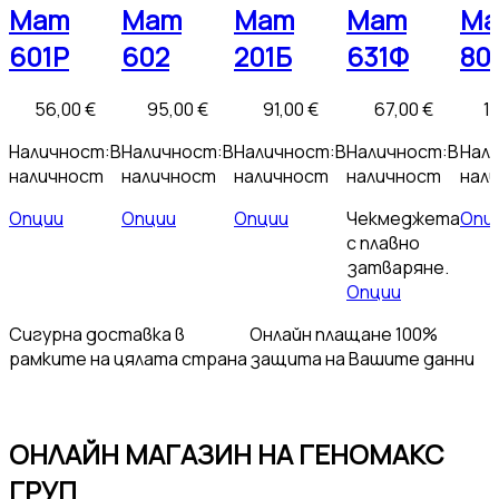
Мат
Мат
Мат
Мат
М
601Р
602
201Б
631Ф
80
56,00
€
95,00
€
91,00
€
67,00
€
1
Наличност:
В
Наличност:
В
Наличност:
В
Наличност:
В
Нал
наличност
наличност
наличност
наличност
нал
Опции
Опции
Опции
Чекмеджета
Опц
с плавно
затваряне.
Опции
Сигурна доставка
в
Онлайн плащане
100%
рамките на цялата страна
защита на Вашите данни
ОНЛАЙН МАГАЗИН НА ГЕНОМАКС
ГРУП